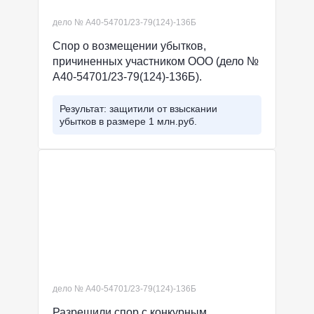
дело № А40-54701/23-79(124)-136Б
Спор о возмещении убытков,
причиненных участником ООО (дело №
А40-54701/23-79(124)-136Б).
Результат: защитили от взыскании
убытков в размере 1 млн.руб.
дело № А40-54701/23-79(124)-136Б
Разрешили спор с конкурным