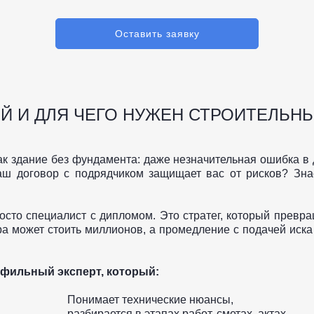
Оставить заявку
ОЙ И ДЛЯ ЧЕГО НУЖЕН СТРОИТЕЛЬН
к здание без фундамента: даже незначительная ошибка в д
аш договор с подрядчиком защищает вас от рисков? Знае
осто специалист с дипломом. Это стратег, который превр
ора может стоить миллионов, а промедление с подачей иска
офильный эксперт, который:
Понимает технические нюансы,
разбирается в этапах работ, сметах, актах