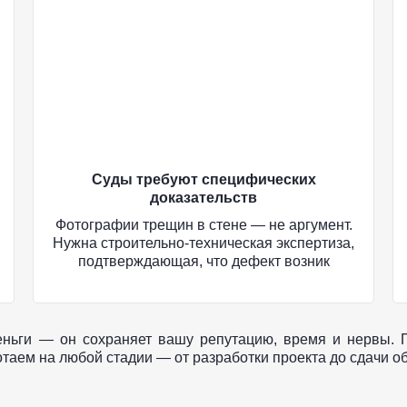
Суды требуют специфических
доказательств
Фотографии трещин в стене — не аргумент.
Нужна строительно-техническая экспертиза,
подтверждающая, что дефект возник
по вине подрядчика. Просрочка сроков
доказывается не словами, календарным
планом и письмами-напоминаниями.
еньги — он сохраняет вашу репутацию, время и нервы. П
таем на любой стадии — от разработки проекта до сдачи об