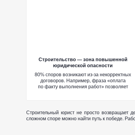
Строительство — зона повышенной
юридической опасности
80% споров возникают из-за некорректных
договоров. Например, фраза «оплата
по факту выполнения работ» позволяет
недобросовестному заказчику годами
не подписывать акты. Даже явный брак
в работе сложно доказать без экспертизы
и правильно составленных актов.
Строительный юрист не просто возвращает д
сложном споре можно найти путь к победе. Рабо