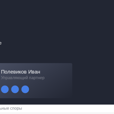
е
Полевиков Иван
Управляющий партнер
ьные споры