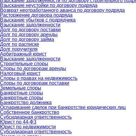
Взыскание задолженности по договору строительного подр
Взыскание неустойки по договору подряда
Возврат неотработанного аванса по договору подряда
Расторжение договора подряда
Взыскание убытков с подрядчика
Взыскание задолженности
Долг по договору поставки
Долг по договору аренды
Долг по договору займа
Долг по расписке
Долг поручителя
Арбитражный юрист
Взыскание задолженности
Строительные споры
Споры по договорам аренды
Налоговый юрист
Споры о правах на недвижимость
Споры по договорам поставки
Земельные споры
Банкротные споры
Банкротные споры
Банкротство должника
Оспаривание сделок при банкротстве юридических лиц
Собственное банкротство
Субсидиарная ответственность
Юрист по 44-ФЗ
Юрист по недвижимости
Субсидиарная ответственность