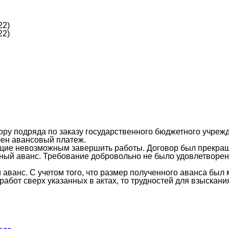
22)
22)
ру подряда по заказу государственного бюджетного учреж
чен авансовый платеж.
ающие невозможным завершить работы. Договор был прекра
нный аванс. Требование добровольно не было удовлетворен
аванс. С учетом того, что размер полученного аванса был
абот сверх указанных в актах, то трудностей для взыскани