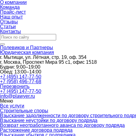
О компании
Команда
Прайс-лист
Наш опыт
Отзывы
Статьи
Контакты
Полевиков и Партнеры
Юридическая компания
г. Мытищи, ул. Лётная, стр. 19, оф. 354
г. Москва, Проспект Мира 95 с1, офис 1518
Будни:
9:00–19:00
Обед:
13:00–14:00
+7 (495) 147-77-50
+7 (958) 496-77-68
Перезвонить
+7 (495) 147-77-50
info@plawyer.ru
Меню
Все услуги
Строительные споры
Взыскание задолженности по договору строительного подр
Взыскание неустойки по договору подряда
Возврат неотработанного аванса по договору подряда
Расторжение договора подряда
Взыскание убытков с подрядчика