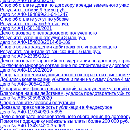
дело № А40-186033/2020
Спор об оплате долга по договору аренды земельного учас
Результат: отбили 9,5 млн.руб.
дело № А40-194899/21-64-1247
Спор об оплате услуг по уборке
Результат: взыскали 95 тыс.руб.
дело № А41-58138/2021
Дело о возврате неправомерно полученного
Результат: успешно отсудили 3 млн.руб.
дело № А40-154828/2014-66-189
Спор о вознаграждении арбитражного управляющего
Результат: защитили от взыскания 1,6 млн.руб.
дело № А73-2385/2021
Дело о возврате гарантийного удержания по договору стро
Заключено мировое соглашение по строительному договору
дело № А48-10182/2019
Спор расторжении муниципального контракта и взыскание 
Добились компенсации убытков и пени на сумму более 4 мл
дело № А48–9054/2020
Оспаривание финансовых санкций за нарушение условий с
Благодаря нашим действиям, удалось предотвратить убытки
дело № А65-30596/2020
Спор о защите деловой репутации
Доказали правомерность публикации в Федресурсе
дело № А40-119340/20-5-895
Дело о возврате неосновательного обогащения по договор
Помогли подрядчику избежать выплаты более 200 000 руб.
дело № А40-134374/20-35-969