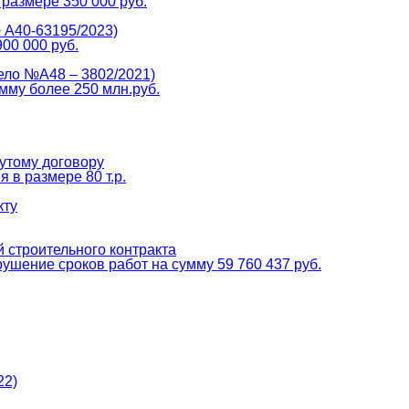
 размере 350 000 руб.
 А40-63195/2023)
00 000 руб.
ело №А48 – 3802/2021)
мму более 250 млн.руб.
утому договору
 в размере 80 т.р.
кту
 строительного контракта
ушение сроков работ на сумму 59 760 437 руб.
22)