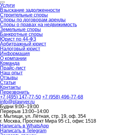
Услуги
Взыскание задолженности
Строительные споры
Споры по договорам аренды
Споры о правах на недвижимость
Земельные споры
Банкротные споры
Юрист по 44-ФЗ
Арбитражный юрист
Налоговый юрист
Информация
О компании
Команда
Прайс-лист
Наш опыт
Отзывы
Статьи
Контакты
Перезвонить
+7 (495) 147-77-50
+7 (958) 496-77-68
info@plawyer.ru
Будни 9:00–19:00
Перерыв 13:00–14:00
г. Мытищи, ул. Лётная, стр. 19, оф. 354
г. Москва, Проспект Мира 95 с1, офис 1518
Написать в WhatsApp
Написать в Telegram