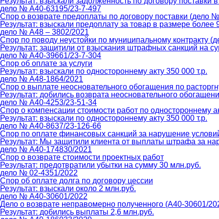
Результат: взыскали задолженность по договору поставки в
дело № А40-63195/23-7-497
Спор о возврате предоплаты по договору поставки (дело №
Результат: взыскали предоплату за товар в размере более 9
дело № А48 – 3802/2021
Спор по поводу неустойки по муниципальному контракту (д
Результат: защитили от взыскания штрафных санкций на су
дело № А40-39661/23-7-304
Спор об оплате за услуги
Результат: взыскали по одностороннему акту 350 000 т.р.
дело № А48-1864/2021
Спор о выплате неосновательного обогащения по расторгн
Результат: добились возврата неосновательного обогащения
дело № А40-4253/23-51-34
Спор о компенсации стоимости работ по одностороннему а
Результат: взыскали по одностороннему акту 350 000 т.р.
дело № А40-8637/23-126-66
Спор по оплате финансовых санкций за нарушение условий
Результат: Мы защитили клиента от выплаты штрафа за нар
дело № А40-174830/2021
Спор о возврате стоимости проектных работ
Результат: предотвратили убытки на сумму 30 млн.руб.
дело № 02-4351/2022
Спор об оплате долга по договору цессии
Результат: взыскали около 2 млн.руб.
дело № А40-30601/2022
Дело о возврате неправомерно полученного (А40-30601/20
Результат: добились выплаты 2,6 млн.руб.