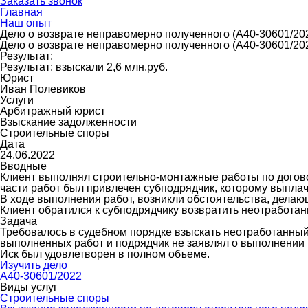
Заказать звонок
Главная
Наш опыт
Дело о возврате неправомерно полученного (А40-30601/20
Дело о возврате неправомерно полученного (А40-30601/20
Результат:
Результат: взыскали 2,6 млн.руб.
Юрист
Иван Полевиков
Услуги
Арбитражный юрист
Взыскание задолженности
Строительные споры
Дата
24.06.2022
Вводные
Клиент выполнял строительно-монтажные работы по догово
части работ был привлечен субподрядчик, которому выпла
В ходе выполнения работ, возникли обстоятельства, дел
Клиент обратился к субподрядчику возвратить неотработа
Задача
Требовалось в судебном порядке взыскать неотработанный 
выполненных работ и подрядчик не заявлял о выполнении р
Иск был удовлетворен в полном объеме.
Изучить дело
А40-30601/2022
Виды услуг
Строительные споры