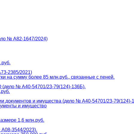
ело № А82-1647/2024)
.руб.
А73-2385/2021)
и на сумму более 85 млн.руб., связанные с пеней.
(дело № А40-54701/23-79(124)-136Б).
.руб.
и документов и имущества (дело № А40-54701/23-79(124)-
окументы и имущество
азмере 1,6 млн.руб.
 А08-3544/2023).