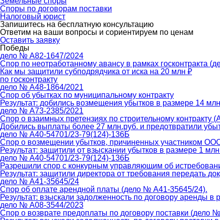
Земельные споры
Споры по договорам поставки
Налоговый юрист
Запишитесь на бесплатную консультацию
Ответим на ваши вопросы и сориентируем по ценам
Оставить заявку
Победы
дело № А82-1647/2024
Спор по неотработанному авансу в рамках госконтракта (д
Как мы защитили субподрядчика от иска на 20 млн ₽
по госконтракту
дело № А48-1864/2021
Спор об убытках по муниципальному контракту
Результат: добились возмещения убытков в размере 14 млн
дело № А73-2385/2021
Спор о взаимных претензиях по строительному контракту (
Добились выплаты более 27 млн.руб. и предотвратили убытк
дело № А40-54701/23-79(124)-136Б
Спор о возмещении убытков, причиненных участником ООО 
Результат: защитили от взыскании убытков в размере 1 млн
дело № А40-54701/23-79(124)-136Б
Разрешили спор с конкурным управляющим об истребовани
Результат: защитили директора от требования передать д
дело № А41-35645/24
Спор об оплате арендной платы (дело № А41-35645/24).
Результат: взыскали задолженность по договору аренды в р
дело № А08-3544/2023
Спор о возврате предоплаты по договору поставки (дело №