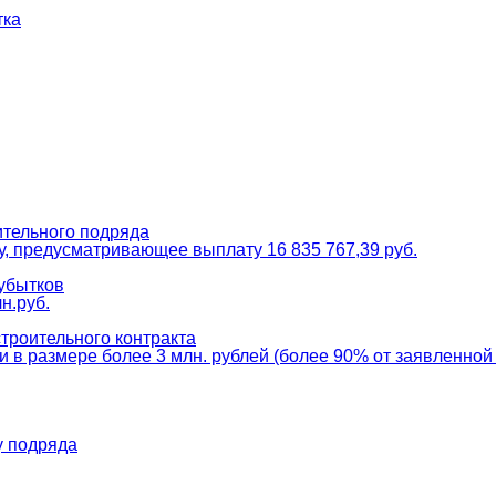
тка
ительного подряда
, предусматривающее выплату 16 835 767,39 руб.
убытков
н.руб.
троительного контракта
 в размере более 3 млн. рублей (более 90% от заявленной
у подряда