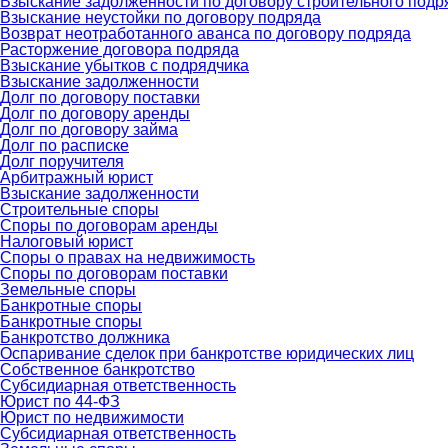
Взыскание задолженности по договору строительного подр
Взыскание неустойки по договору подряда
Возврат неотработанного аванса по договору подряда
Расторжение договора подряда
Взыскание убытков с подрядчика
Взыскание задолженности
Долг по договору поставки
Долг по договору аренды
Долг по договору займа
Долг по расписке
Долг поручителя
Арбитражный юрист
Взыскание задолженности
Строительные споры
Споры по договорам аренды
Налоговый юрист
Споры о правах на недвижимость
Споры по договорам поставки
Земельные споры
Банкротные споры
Банкротные споры
Банкротство должника
Оспаривание сделок при банкротстве юридических лиц
Собственное банкротство
Субсидиарная ответственность
Юрист по 44-ФЗ
Юрист по недвижимости
Субсидиарная ответственность