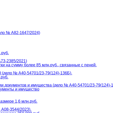
ело № А82-1647/2024)
.руб.
А73-2385/2021)
и на сумму более 85 млн.руб., связанные с пеней.
(дело № А40-54701/23-79(124)-136Б).
.руб.
и документов и имущества (дело № А40-54701/23-79(124)-
окументы и имущество
азмере 1,6 млн.руб.
 А08-3544/2023).