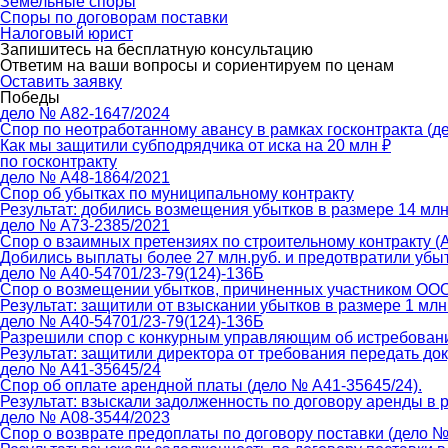
Земельные споры
Споры по договорам поставки
Налоговый юрист
Запишитесь на бесплатную консультацию
Ответим на ваши вопросы и сориентируем по ценам
Оставить заявку
Победы
дело № А82-1647/2024
Спор по неотработанному авансу в рамках госконтракта (д
Как мы защитили субподрядчика от иска на 20 млн ₽
по госконтракту
дело № А48-1864/2021
Спор об убытках по муниципальному контракту
Результат: добились возмещения убытков в размере 14 млн
дело № А73-2385/2021
Спор о взаимных претензиях по строительному контракту (
Добились выплаты более 27 млн.руб. и предотвратили убытк
дело № А40-54701/23-79(124)-136Б
Спор о возмещении убытков, причиненных участником ООО 
Результат: защитили от взыскании убытков в размере 1 млн
дело № А40-54701/23-79(124)-136Б
Разрешили спор с конкурным управляющим об истребовани
Результат: защитили директора от требования передать д
дело № А41-35645/24
Спор об оплате арендной платы (дело № А41-35645/24).
Результат: взыскали задолженность по договору аренды в р
дело № А08-3544/2023
Спор о возврате предоплаты по договору поставки (дело №