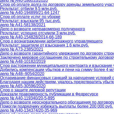
дело № А40-186033/2020
Спор об оплате долга по договору аренды земельного учас
Результат: отбили 9,5 млн.руб.
дело № А40-194899/21-64-1247
Спор об оплате услуг по уборке
Результат: взыскали 95 тыс.руб.
дело № А41-58138/2021
Дело о возврате неправомерно полученного
Результат: успешно отсудили 3 млн.руб.
дело № А40-154828/2014-66-189
Спор о вознаграждении арбитражного управляющего
Результат: защитили от взыскания 1,6 млн.руб.
дело № А73-2385/2021
Дело о возврате гарантийного удержания по договору стро
Заключено мировое соглашение по строительному договору
дело № А48-10182/2019
Спор расторжении муниципального контракта и взыскание 
Добились компенсации убытков и пени на сумму более 4 мл
дело № А48–9054/2020
Оспаривание финансовых санкций за нарушение условий с
Благодаря нашим действиям, удалось предотвратить убытки
дело № А65-30596/2020
Спор о защите деловой репутации
Доказали правомерность публикации в Федресурсе
дело № А40-119340/20-5-895
Дело о возврате неосновательного обогащения по договор
Помогли подрядчику избежать выплаты более 200 000 руб.
дело № А40-134374/20-35-969