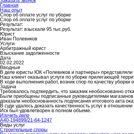
Заказать звонок
Главная
Наш опыт
Спор об оплате услуг по уборке
Спор об оплате услуг по уборке
Результат:
Результат: взыскали 95 тыс.руб.
Юрист
Иван Полевиков
Услуги
Арбитражный юрист
Взыскание задолженности
Дата
02.02.2022
Вводные
В деле юристы ЮК «Полевиков и партнеры» представляли 
Наш клиент оказывал услуги по уборке прилегающей терри
В ходе выполнения работ, возник спор по качеству уборки о
Задача
Требовалось подтвердить, что заказчик необоснованно отк
Были приобщены подписанные руководителями магазинов а
доказали необоснованность подписания итогового акта ока
В суде удалось доказать качественность услуг в отношении
Иск был удовлетворен в полном объеме.
Изучить дело
А40-194899/21-64-1247
Виды услуг
Строительные споры