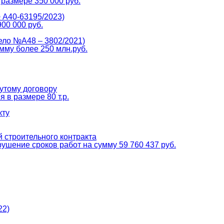
 размере 350 000 руб.
 А40-63195/2023)
00 000 руб.
ело №А48 – 3802/2021)
мму более 250 млн.руб.
утому договору
 в размере 80 т.р.
кту
 строительного контракта
ушение сроков работ на сумму 59 760 437 руб.
22)