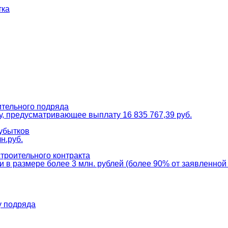
тка
ительного подряда
, предусматривающее выплату 16 835 767,39 руб.
убытков
н.руб.
троительного контракта
 в размере более 3 млн. рублей (более 90% от заявленной
у подряда