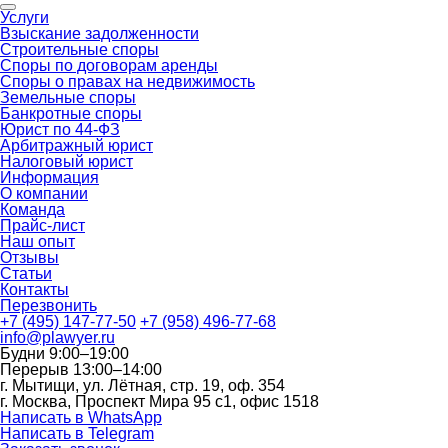
Услуги
Взыскание задолженности
Строительные споры
Споры по договорам аренды
Споры о правах на недвижимость
Земельные споры
Банкротные споры
Юрист по 44-ФЗ
Арбитражный юрист
Налоговый юрист
Информация
О компании
Команда
Прайс-лист
Наш опыт
Отзывы
Статьи
Контакты
Перезвонить
+7 (495) 147-77-50
+7 (958) 496-77-68
info@plawyer.ru
Будни 9:00–19:00
Перерыв 13:00–14:00
г. Мытищи, ул. Лётная, стр. 19, оф. 354
г. Москва, Проспект Мира 95 с1, офис 1518
Написать в WhatsApp
Написать в Telegram