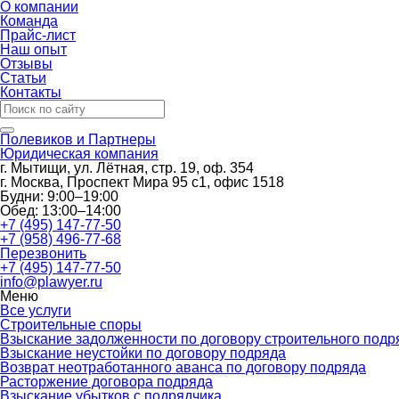
О компании
Команда
Прайс-лист
Наш опыт
Отзывы
Статьи
Контакты
Полевиков и Партнеры
Юридическая компания
г. Мытищи, ул. Лётная, стр. 19, оф. 354
г. Москва, Проспект Мира 95 с1, офис 1518
Будни:
9:00–19:00
Обед:
13:00–14:00
+7 (495) 147-77-50
+7 (958) 496-77-68
Перезвонить
+7 (495) 147-77-50
info@plawyer.ru
Меню
Все услуги
Строительные споры
Взыскание задолженности по договору строительного подр
Взыскание неустойки по договору подряда
Возврат неотработанного аванса по договору подряда
Расторжение договора подряда
Взыскание убытков с подрядчика