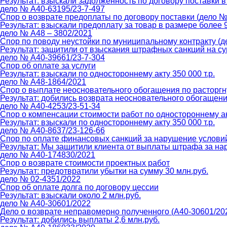
Результат: взыскали задолженность по договору поставки в
дело № А40-63195/23-7-497
Спор о возврате предоплаты по договору поставки (дело №
Результат: взыскали предоплату за товар в размере более 9
дело № А48 – 3802/2021
Спор по поводу неустойки по муниципальному контракту (д
Результат: защитили от взыскания штрафных санкций на су
дело № А40-39661/23-7-304
Спор об оплате за услуги
Результат: взыскали по одностороннему акту 350 000 т.р.
дело № А48-1864/2021
Спор о выплате неосновательного обогащения по расторгн
Результат: добились возврата неосновательного обогащения
дело № А40-4253/23-51-34
Спор о компенсации стоимости работ по одностороннему а
Результат: взыскали по одностороннему акту 350 000 т.р.
дело № А40-8637/23-126-66
Спор по оплате финансовых санкций за нарушение условий
Результат: Мы защитили клиента от выплаты штрафа за нар
дело № А40-174830/2021
Спор о возврате стоимости проектных работ
Результат: предотвратили убытки на сумму 30 млн.руб.
дело № 02-4351/2022
Спор об оплате долга по договору цессии
Результат: взыскали около 2 млн.руб.
дело № А40-30601/2022
Дело о возврате неправомерно полученного (А40-30601/20
Результат: добились выплаты 2,6 млн.руб.