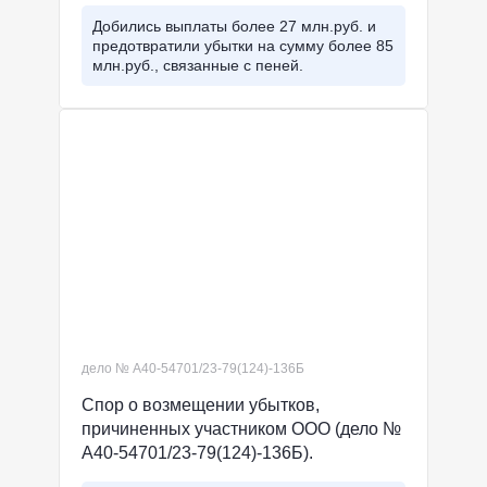
Добились выплаты более 27 млн.руб. и
предотвратили убытки на сумму более 85
млн.руб., связанные с пеней.
дело № А40-54701/23-79(124)-136Б
Спор о возмещении убытков,
причиненных участником ООО (дело №
А40-54701/23-79(124)-136Б).