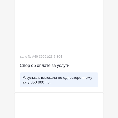
дело № А40-39661/23-7-304
Спор об оплате за услуги
Результат: взыскали по одностороннему
акту 350 000 т.р.